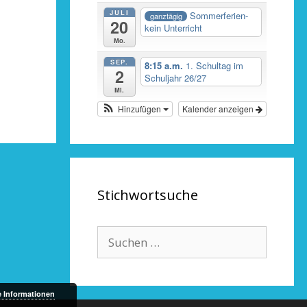
JULI
Sommerferien-
ganztägig
20
kein Unterricht
Mo.
SEP.
8:15 a.m.
1. Schultag im
2
Schuljahr 26/27
Mi.
Hinzufügen
Kalender anzeigen
Stichwortsuche
Suche
nach:
e Informationen