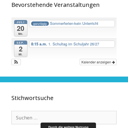
Bevorstehende Veranstaltungen
JULI
Sommerferien-kein Unterricht
ganztägig
20
Mo.
SEP.
8:15 a.m.
1. Schultag im Schuljahr 26/27
2
Mi.
Kalender anzeigen
Stichwortsuche
Suche
nach:
Durch die weitere Nutzung