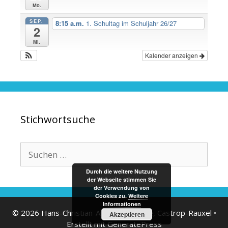
Mo.
SEP.
8:15 a.m.
1. Schultag im Schuljahr 26/27
2
Mi.
Kalender anzeigen
Stichwortsuche
Suche
nach:
Durch die weitere Nutzung
der Webseite stimmen Sie
der Verwendung von
Cookies zu.
Weitere
Informationen
© 2026 Hans-Christian-Andersen Schule, Castrop-Rauxel
•
Akzeptieren
Erstellt mit
GeneratePress